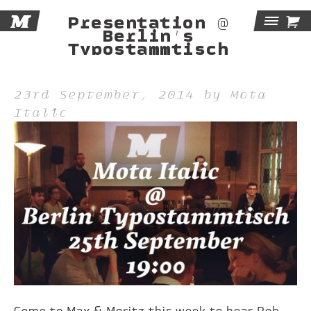
M

Presentation @
Tog
Berlin’s
Typostammtisch
Navi
23rd September, 2014 by Mota
Italic